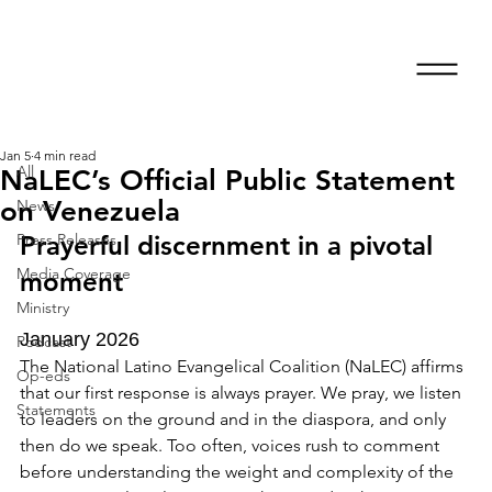
All
Jan 5
4 min read
All
NaLEC’s Official Public Statement
on Venezuela
News
Press Releases
Prayerful discernment in a pivotal 
Media Coverage
moment
Ministry
January 2026
Podcast
The National Latino Evangelical Coalition (NaLEC) affirms 
Op-eds
that our first response is always prayer. We pray, we listen 
Statements
to leaders on the ground and in the diaspora, and only 
then do we speak. Too often, voices rush to comment 
before understanding the weight and complexity of the 